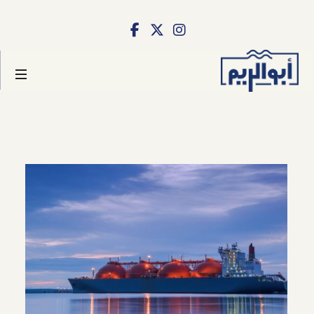
أبو
الريم