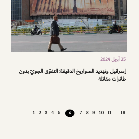
25 أبريل 2024
إسرائيل وتهديد الصواريخ الدقيقة: التفوّق الجويّ بدون
طائرات مقاتلة
POSTS
1
2
3
4
5
7
8
9
10
11
19
6
…
PAGINATION