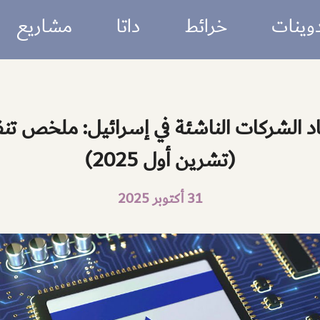
e
jojobet
casibom
holiganbet
grandpashabet
jojobet
antalya escort
وينات
خرائط
داتا
مشاريع
د الشركات الناشئة في إسرائيل: ملخص تن
(تشرين أول 2025)
31 أكتوبر 2025