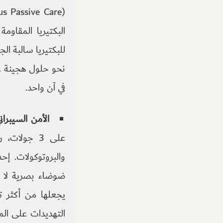
البكتيريا المقاو
للبكتيريا سالبة ال
نحو حلول هجينة عا
في آن واحد.
الأمن السيبراني (rsecurity
على 3 جولا
والبروتوكولات. إح
ضوضاء بصرية لا ي
يجعلها من أكثر ت
التهديدات على الم