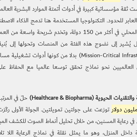
ت ثقة مؤسساتية كبيرة في أدوات أتمتة الموارد البشرية العالم
العابر للحدود. التكنولوجيا المستخدمة هنا تدمج الذكاء الاصط
ل يُشير إلى نضوج هذه الفئة من المنصات وتحولها إلى بُن
أساسية (Mission-Critical Infrastructure) بدلا من كونها أدوا
 العالميين نحو نماذج تحقق توسعا عالميا مع الحفاظ على
 الحيوية (Healthcare & Biopharma)
حلّ في المرتبة
توزعت على جولتين تمويلتين. الجولة الأولى ركّز
في رعاية المسنين، من خلال تحليل أنماط الصوت للكشف المب
 داخل المنزل، وهو ما يمثل نقلة في نماذج الرعاية اللا تل