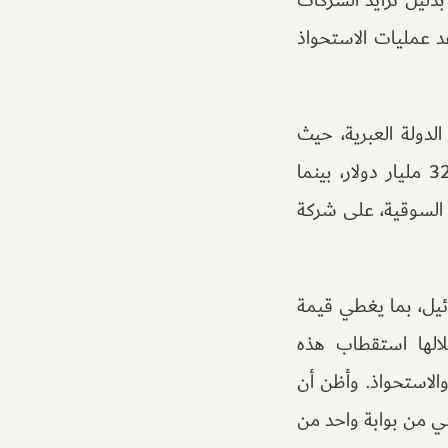
د عمليات الاستحواذ
تحواذ في تاريخ الدولة العبرية، حيث
استحوذت شركة “غوغل” على شركة “Wiz” المتخصصة في أمن السحابة مقابل 32 مليار دولار، بينما
 السوقية، على شركة
ئيل، بما يغطي قيمة
لالها استقطاب هذه
والاستحواذ. وأظن أن
لي من بوابة واحد من