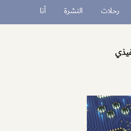
film izle
hacklink
jojobet
casino siteleri
Dizipal
Galabet
porno izl
رحلات
النشرة
أنا
فيذي