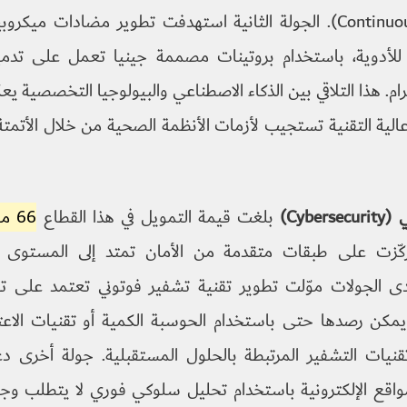
(Continuous Passive Care). الجولة الثانية استهدفت تطوير مضادات 
مة للأدوية، باستخدام بروتينات مصممة جينيا تعمل على تدمي
جرام. هذا التلاقي بين الذكاء الاصطناعي والبيولوجيا التخصصية ي
لية التقنية تستجيب لأزمات الأنظمة الصحية من خلال الأتمتة و
Cybe)
بلغت قيمة التمويل في هذا القطاع
66 مليون دولار
ت، ركّزت على طبقات متقدمة من الأمان تمتد إلى المستوى 
دى الجولات موّلت تطوير تقنية تشفير فوتوني تعتمد على تح
مكن رصدها حتى باستخدام الحوسبة الكمية أو تقنيات الاعت
قنيات التشفير المرتبطة بالحلول المستقبلية. جولة أخرى
واقع الإلكترونية باستخدام تحليل سلوكي فوري لا يتطلب وجو