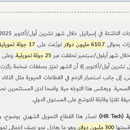
ات بحوالى
610.7 مليون دولار
توزّعت على
17 جولة تمويلية
لال شهر أيلول/سبتمبر تحققت عبر
25 جولة تمويلية
. وعلى 
 تشرين أول/أكتوبر، إلا أن الشهر تميّز بصفقات ضخمة ركّز
، إلى جانب استمرار الزخم في القطاعات الحيوية مثل الذكاء 
ة الصحية. ويعكس هذا التوجّه ميلا واضحا لدى المستثمرين نحو
قة تقنيّا وقابلة للتوسّع على المستوى الدولي.
HR T)
تصدّر هذا القطاع التمويل الشهري بوضوح، 
قيمتها
300 مليون دولار
، وهو ما يعادل نحو نصف إجمالي تمو