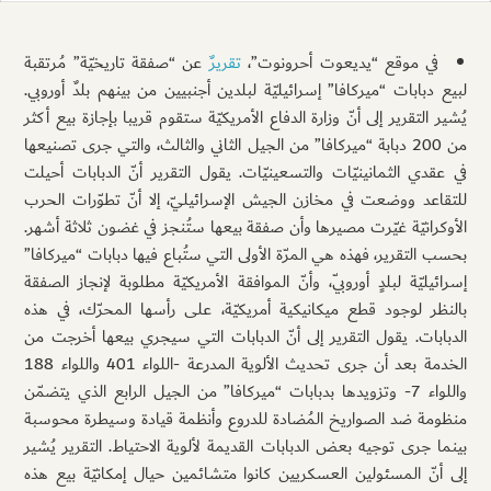
في موقع “يديعوت أحرونوت”،
تقريرٌ
عن “صفقة تاريخيّة” مُرتقبة
لبيع دبابات “ميركافا” إسرائيليّة لبلدين أجنبيين من بينهم بلدٌ أوروبي.
يُشير التقرير إلى أنّ وزارة الدفاع الأمريكيّة ستقوم قريبا بإجازة بيع أكثر
من 200 دبابة “ميركافا” من الجيل الثاني والثالث، والتي جرى تصنيعها
في عقدي الثمانينيّات والتسعينيّات. يقول التقرير أنّ الدبابات أحيلت
للتقاعد ووضعت في مخازن الجيش الإسرائيليّ، إلا أنّ تطوّرات الحرب
الأوكرانيّة غيّرت مصيرها وأن صفقة بيعها ستُنجز في غضون ثلاثة أشهر.
بحسب التقرير، فهذه هي المرّة الأولى التي ستُباع فيها دبابات “ميركافا”
إسرائيليّة لبلدٍ أوروبيّ، وأنّ الموافقة الأمريكيّة مطلوبة لإنجاز الصفقة
بالنظر لوجود قطع ميكانيكية أمريكيّة، على رأسها المحرّك، في هذه
الدبابات. يقول التقرير إلى أنّ الدبابات التي سيجري بيعها أخرجت من
الخدمة بعد أن جرى تحديث الألوية المدرعة -اللواء 401 واللواء 188
واللواء 7- وتزويدها بدبابات “ميركافا” من الجيل الرابع الذي يتضمّن
منظومة ضد الصواريخ المُضادة للدروع وأنظمة قيادة وسيطرة محوسبة
بينما جرى توجيه بعض الدبابات القديمة لألوية الاحتياط. التقرير يُشير
إلى أنّ المسئولين العسكريين كانوا متشائمين حيال إمكانيّة بيع هذه