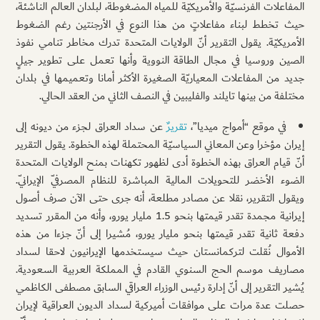
المفاعلات الفرنسيّة والأمريكيّة للمياه المضغوطة، لبلدان العالم الناشئة،
حيث تخطط لبناء مفاعلاتٍ من هذا النوع في الأرجنتين رغم الضغوط
الأمريكيّة. يقول التقرير أنّ الولايات المتحدة تدرك مخاطر تنامي نفوذ
الصين وروسيا في مجال الطاقة النووية وأنها تعمل على تطوير جيلٍ
جديد من المفاعلات المعياريّة الصغيرة الأكثر أمانا وتعميمها في بلدان
مختلفة من بينها تايلند والفليبين في النصف الثاني من العقد الحالي.
في موقع “أمواج ميديا”،
تقريرٌ
عن سداد العراق لجزء من ديونه إلى
إيران مؤخرا وعن المعاني السياسيّة المحتملة لهذه الخطوة. يقول التقرير
أنّ قيام العراق بهذه الخطوة أدى لظهور تكهنات بمنح الولايات المتحدة
الضوء الأخضر للتحويلات المالية المباشرة للنظام المصرفيّ الإيرانيّ.
ويقول التقرير، نقلا عن مصادر مطلعة، أنه جرى حتى الآن صرف أصول
إيرانية مجمدة تقدر قيمتها بنحو 1.5 مليار يورو، وأنه من المقرر تسديد
دفعة ثانية تقدر قيمتها بنحو مليار يورو، مُشيرا إلى أنّ جزءا من هذه
الأموال نُقلت لتركمانستان حيث سيستخدمها الإيرانيون لاحقا لسداد
مصاريف موسم الحج السنوي القادم في المملكة العربية السعودية.
يُشير التقرير إلى أنّ إدارة رئيس الوزراء العراقي السابق مصطفى الكاظمي
حصلت عدة مرات على موافقات أميركية لسداد الديون العراقية لإيران