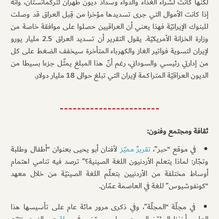
لكنها كانت لشراء الغذاء والدواء وسداد ديون طهران لتركمانستان، وأنّه
إذا كانت الأموال التي جرى تسديدها مؤخرا من قِبل العراق قد وصلت
للبنوك الإيرانيّة فهذا يعني أن العراقيين حصلوا على موافقة خاصة من
وزارة الخزانة الأمريكيّة. يقول التقرير أن تسديد العراق 2.5 مليار يورو
لإيران لتسوية فواتير الغاز والكهرباء المتأخرة سيخفف الضغط على كل
من إدارتي رئيسي والسوداني، رغم أنّ هذا المبلغ يمثّل جزءا بسيطا من
الديون العراقيّة المتراكمة لإيران التي تبلغ حوالى 18 مليار دولار.
ثقافة ومجتمع وفنون:
في موقع “حبر”،
تقريرٌ مميّز
لأفنان أبو يحيى بعنوان “أطفال وطلبة
وتجّار: لماذا يتعلم الأردنيون اللغة الصينية؟” ترصد فيه تنامي اهتمام
أوساط مختلفة من الأردنيين بتعلّم اللغة الصينيّة من خلال معهد
“كونفوشيوس” للغة في العاصمة عمّان.
في مجلّة “المجلّة”، وفي ذكرى مرور مائة عام على تأسيسها هذا