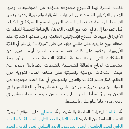
غطّت النشرة لهذا الأسبوع مجموعة متنوّعة من الموضوعات ومنها
الهجوم الأوكرانيّ المُضاد على الجبهات الشرقيّة والجنوبيّة ودعوة بعض
الأوساط الروسيّة لاستخدام السلاح النووي لحسم المعركة في أوكرانيا
قبل تطورها إلى نزاعٍ أكبر مع القوى الغربيّة، بالإضافة لتغطية للتطوّرات
الأخيرة في مبيعات السلاح الإسرائيلي العالميّة ومن ضمنها احتماليّة عقد
صفقة لبيع ما يزيد على مائتي دبابة من طراز “ميركافا” إلى بلدٍ في القارّة
الأوروبيّة. وعلاوة على ذلك، فقد تضمنت النشرة أيضا تقريرا عن
المشكلات التي تواجه صناعة الطاقة النظيفة بسبب عوائق ربط
مشروعات الرياح والطاقة الشمسيّة بالشبكات الكهربائيّة وتقريرا عن
هيمنة الشركات الروسيّة والصينيّة على صناعة الطاقة النوويّة حول
العالم. ضمّ قسم الثقافة والفنون والمجتمع في هذا العدد مجموعة من
المواد من بينها تقريرٌ مميّز عن تنامي الاهتمام بتعلّم اللغة الصينيّة في
الأردن وتقريرٌ يُسلّط الضوء على جانب من تاريخ جامعة دمشق في
ذكرى مرور مائة عام على تأسيسها.
هُنا
قناة
“تليغرام” الخاصة بالنشرة، وهُنا
حسابي
على موقع “تويتر”.
الأعداد السابقة من النشرة:
العدد الأول
،
العدد الثاني
،
العدد الثالث
،
العدد
الرابع
،
العدد الخامس
،
العدد السادس
،
العدد السابع
،
العدد الثامن
،
العدد