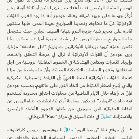
الهجوم المضاد الرئيسي قد بدأ فعلا حين نرى لوائين أو ثلاثة ألوية وهي
تُركّز جهدها على جبهة ضيقة. يعتقد هودجز أنه إذا زود الغرب القوّات
الأوكرانيّة كلّ ما تحتاجه، وتحديدا الصواريخ بعيدة المدى، فإنها ستكون
قادرة على تحرير شبه جزيرة القرم بنهاية الصيف الجاري حيث ستجعل
هذه الصواريخ سيطرة الروس على شبه الجزيرة أمرا غير ممكن، وهُنا
تكمن أهميّة تزويد بريطانيا للأوكرانيين بصواريخ “ظل العاصفة” مؤخرا.
يرى هودجز أنّ القوّات الأوكرانيّة لا تزال في مرحلة التحقّق والضغط
وإيجاد الثغرات ومكامن الهشاشة في الخطوط الدفاعيّة الروسيّة من اجل
استغلالها وتعزيز النجاحات التكتيكيّة المحليّة، وأنّ هذه واحدة من مزايا
اعتماد القوّات الأوكرانيّة للنمط الغربيّ في القيادة والسيطرة التكتيكية
والذي يُتيح لصغار الضبّاط من اتخاذ القرار على عاتقهم. بحسب هودجز،
فإنّ ما رأيناه خلال الأيام الماضية من محاولات اختراق محدودة تُستخدم
فيه دبابات “ليوبارد” قد يكون محاولة أوكرانيّة لتشتيت انتباه الروس عن
النقاط الحقيقيّة التي سيجري من خلالها الهجوم المُضاد الرئيسيّ.
وللاستزادة،
تحليلٌ
في ذات السياق في مركز “Rusi” البريطاني.
في موقع قناة “روسيا اليوم”
مقالٌ
للبروفيسور سيرجي كاراغانوف،
الرئيس الفخري للمجلس الروسي للسياسة الخارجية والدفاع، عن