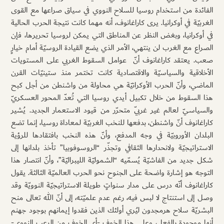
الفائدة من استخدام روسيا للسلاح النووي في سياق صراعها مع القوى
الغربيّة في أوكرانيا. يرى كاراغانوف، أنه مهما كانت نتيجة الحرب الحالية
في أوكرانيا، وبغض النظر عن المناطق التي يمكن لروسيا تحريرها، فإن
الصراع مع الغرب لن ينتهي، الأمر الذي يضع القيادة الروسيّة أمام خيارٍ
صعب. يعتقد كاراغانوف أنّ عوامل السقوط الغربي على المستويات
الأخلاقية والسياسيّة والاقتصادية كانت تختمر منذ ستينيّات القرن
الماضي، وأنّ الحرب الأوكرانيّة هي محاولة من واشنطن من أجل كبح
هذا السقوط من خلال تكبيل أيدي روسيا التي تُعدّ المحور العسكريّ
والسياسيّ لعالم غير غربيّ متحرّر من قيود الاستعمار الجديد. يُشير
كاراغانوف أنّ واشنطن، بدفعها للنخب الغربيّة لمعاداة روسيا، إنما تضع
البلدان الأوروبيّة في وجه المدفع، وأنّ هذه النخب بافتقادها للرؤية
الاستراتيجيّة ولانحدارها الثقافي وتجذّر “الروسوفوبيا” تأخذ بلدانها إلى
شكل جديد من الفاشيّة يُسمّيه “الشموليّة الليبراليّة”، وأنّ انتصار هذا
التوجه هو إشارة واضحة على الجنوح نحو الحرب العالميّة الثالثة. يقول
كاراغانوف أنّه درس على مدار سنواتٍ طويلة الاستراتيجيّة النوويّة وقد
وصل إلى استنتاج لا لبس فيه، رغم عدم علميّته، إلى أنّ الله تعالى منح
البشريّة سلاح هرمجدون ليُري أولئك الذين فقدوا إيمانهم بوجود جهنم
أنها موجودة بالفعل، وعلى هذا الخوف -أي الخوف من الرعب النووي-