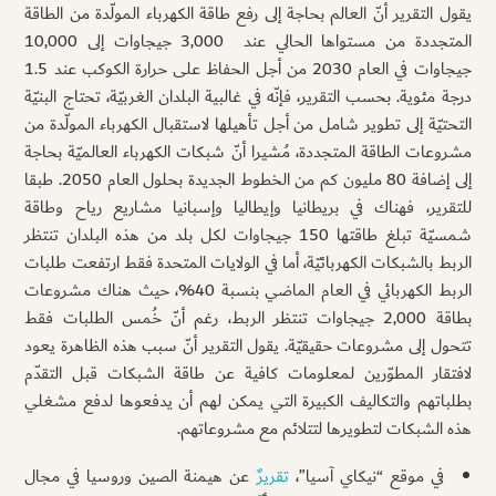
يقول التقرير أنّ العالم بحاجة إلى رفع طاقة الكهرباء المولّدة من الطاقة
المتجددة من مستواها الحالي عند 3,000 جيجاوات إلى 10,000
جيجاوات في العام 2030 من أجل الحفاظ على حرارة الكوكب عند 1.5
درجة مئوية. بحسب التقرير، فإنّه في غالبية البلدان الغربيّة، تحتاج البنيّة
التحتيّة إلى تطوير شامل من أجل تأهيلها لاستقبال الكهرباء المولّدة من
مشروعات الطاقة المتجددة، مُشيرا أنّ شبكات الكهرباء العالميّة بحاجة
إلى إضافة 80 مليون كم من الخطوط الجديدة بحلول العام 2050. طبقا
للتقرير، فهناك في بريطانيا وإيطاليا وإسبانيا مشاريع رياح وطاقة
شمسيّة تبلغ طاقتها 150 جيجاوات لكل بلد من هذه البلدان تنتظر
الربط بالشبكات الكهربائيّة، أما في الولايات المتحدة فقط ارتفعت طلبات
الربط الكهربائي في العام الماضي بنسبة 40%، حيث هناك مشروعات
بطاقة 2,000 جيجاوات تنتظر الربط، رغم أنّ خُمس الطلبات فقط
تتحول إلى مشروعات حقيقيّة. يقول التقرير أنّ سبب هذه الظاهرة يعود
لافتقار المطوّرين لمعلومات كافية عن طاقة الشبكات قبل التقدّم
بطلباتهم والتكاليف الكبيرة التي يمكن لهم أن يدفعوها لدفع مشغلي
هذه الشبكات لتطويرها لتتلائم مع مشروعاتهم.
في موقع “نيكاي آسيا”،
تقريرٌ
عن هيمنة الصين وروسيا في مجال