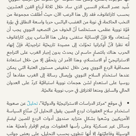
شُيد عصر السلام النسبي الذي ساد خلال ثلاثة أرباع القرن العشرين.
بحسب كاراغانوف، فقد زال هذا الرعب الآن، حيث أطلقت مجموعة من
النخب الحاكمة، في نوبة من الغضب اليائس، حربا واسعة النطاق في بؤرة
قوّة نووية عظمى، مستخلصا أنّ الخوف من التصعيد النووي يجب أن
يُستعاد، وإلا فإنّ الإنسانيّة ستفنى. وعلى هذا الأساس، يرى كاراغانوف
أنه نظرا لأنّ أوكرانيا تحوّلت إلى مصيدة تاريخيّة تراجيديّة، فإنّ إنهاء
الحرب هناك بانتصارٍ حاسم لن يحدث بدون إجبار الغرب على التراجع
الاستراتيجيّ أو الاستسلام، وهذا الأمر لن يتحقّق إلا من خلال استعادة
مصداقية الردع النووي ومن خلال تخفيض مستوى العتبة التي يمكن
عندها استخدام السلاح النووي وإيصال رسالة إلى الغرب مفادها أنّ
روسيا على استعدادٍ لشن هجمات نووية استباقيّة كردّ على العدوان
الحالي والسابق ومنعا للانزلاق في حرب نووية عالميّة.
في موقع “مركز الدراسات الاستراتيجيّة والدوليّة”،
تحليلٌ
عن صعوبة
استخدام سلاح العقوبات لردع الصين. يقول التحليل أنّ صنّاع السياسة
الأمريكيين وسّعوا بشكلٍ متزايد صندوق أدوات الردع للصين ليضمّ
وسائل غير عسكريّة وعلى رأسها العقوبات. ورغم الإقرار بأهميّة هذه
الوسيلة وفاعليّتها، إلا أنها تنطوي، بحسب التحليل، على بعض جوانب