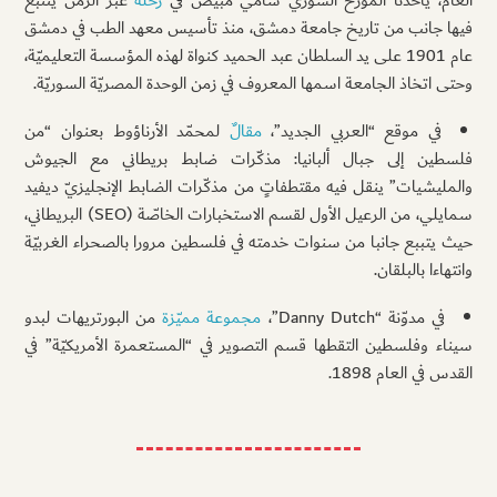
العام، يأخذنا المؤرّخ السوري سامي مبيّض في
رحلة
عبر الزمن يتتبّع
فيها جانب من تاريخ جامعة دمشق، منذ تأسيس معهد الطب في دمشق
عام 1901 على يد السلطان عبد الحميد كنواة لهذه المؤسسة التعليميّة،
وحتى اتخاذ الجامعة اسمها المعروف في زمن الوحدة المصريّة السوريّة.
في موقع “العربي الجديد”،
مقالٌ
لمحمّد الأرناؤوط بعنوان “من
فلسطين إلى جبال ألبانيا: مذكّرات ضابط بريطاني مع الجيوش
والمليشيات” ينقل فيه مقتطفاتٍ من مذكّرات الضابط الإنجليزيّ ديفيد
سمايلي، من الرعيل الأول لقسم الاستخبارات الخاصّة (SEO) البريطاني،
حيث يتببع جانبا من سنوات خدمته في فلسطين مرورا بالصحراء الغربيّة
وانتهاءا بالبلقان.
في مدوّنة “Danny Dutch”،
مجموعة مميّزة
من البورتريهات لبدو
سيناء وفلسطين التقطها قسم التصوير في “المستعمرة الأمريكيّة” في
القدس في العام 1898.