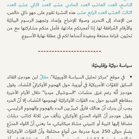
التاسع
،
العدد العاشر
،
العدد الحادي عشر
،
العدد الثاني عشر
،
العدد
الثالث العشر
،
العدد الرابع عشر
. هذه النشرة تقوم على جهدٍ ذاتي خالص،
من الإعداد إلى التحرير وصولا للإخراج وإعداد وتجهيز الرسوم البيانيّة
والأرقام المُرافقة لها. إذا أعجبتكم مادتها، فآمل منكم مشاركتها مع من
تحبّون. قراءة ممتعة ومفيدة أتمناها لكم في عطلة نهاية الأسبوع.
سياسة دوليّة وإقليميّة:
في موقع “مركز تحليل السياسة الأوروبيّة”،
مقالٌ
لبن هودجز، القائد
السابق للقوّات الأمريكيّة في أوروبا، حول الهجوم الأوكرانيّ المُضاد. يقول
هودجز أنّه رغم غرق منصّات “السوشيال ميديا” خلال الأيام الأخيرة
بمقاطع الفيديو حول بدء القوّات الأوكرانيّة لهجومها المُضاد، إلا أنّ المرء
يجب أن يدرك أنّ هنالك فارقٌ كبيرٌ بين البدء بالهجوم والهجوم الرئيسي.
يقول هودجز أنّ اللواء المدرّع الأوكراني يتألف من ثلاثة كتائب دبابات
مضافا إليها كتيبة أو كتبيتي مشاة ميكانيكي، ما يعني أنّ اللواء المدرّع
يضمّ حوالى 250 عربة مدرعة من أنواعٍ مختلفة وأنّ القوّات الأوكرانيّة
شكّلت ما بين 7-12 لواء مدرّع. يرى هودجز أنّه يمكن لنا القول بأنّ