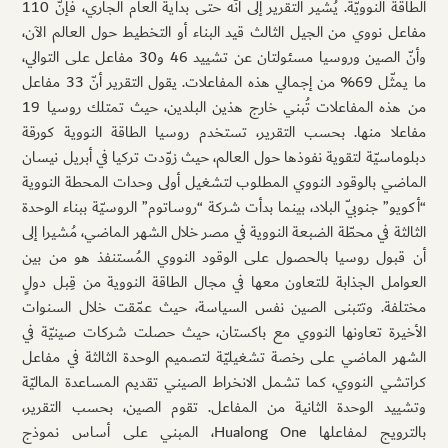
الطاقة النوويّة. يُشير التقرير إلى أنّه حتى بداية العام الجاري، فإنّ 110
مفاعل نووي من الجيل الثالث قيد البناء أو التخطيط حول العالم الآن،
وأنّ الصين وروسيا مسئولتان عن تشييد 46 و30 مفاعل على التوالي،
ما يمثّل 69% من إجمالي هذه المفاعلات. يقول التقرير أنّ 33 مفاعل
من هذه المفاعلات تُبني خارج هذين البلدين، حيث تمتلك روسيا 19
مفاعلا منها. بحسب التقرير، تستخدم روسيا الطاقة النووية كورقة
دبلوماسيّة لتقوية نفوذها حول العالم، حيث زوّدت تركيا في أبريل نيسان
الماضي بالوقود النووي المطلوب لتشغيل أولى وحدات المحطة النووية
“أكويو” جنوبيّ البلاد، بينما بدأت شركة “روساتوم” الروسيّة ببناء الوحدة
الثالثة في محطّة الضبعة النووية في مصر خلال الشهر الماضي، مُشيرا إلى
أن قبول روسيا بالحصول على الوقود النووي المُستنفذ هو من بين
العوامل الجذابة للتعاون معها في مجال الطاقة النووية من قِبل دولٍ
مختلفة. وتتبنى الصين نفس السياسة، حيث عمّقت خلال السنوات
الأخيرة تعاونها النووي مع باكستان، حيث حصلت شركات صينيّة في
الشهر الماضي على رخصة تشغيليّة لتصميم الوحدة الثالثة في مفاعل
كراتشي النووي، كما تشمل الانخراط الصيني تقديم المساعدة الماليّة
وتشييد الوحدة الثانية من المفاعل. تقوم الصين، بحسب التقرير،
بالترويج لمفاعلها Hualong One، المبني على أساس نموذج