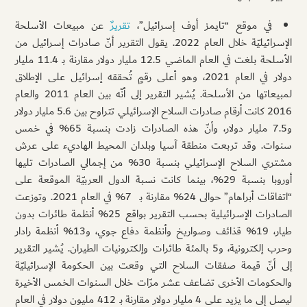
في موقع “تايمز أوف إسرائيل”،
تقريرٌ
عن مبيعات الأسلحة
الإسرائيليّة خلال العام 2022. يقول التقرير أنّ صادرات إسرائيل من
الأسلحة بلغت في العام الماضي 12.5 مليار دولار مقارنة بـ 11.4 مليار
دولار في العام 2021، وهو أعلى رقمٍ تُحققه إسرائيل على الإطلاق
لمبيعاتها من الأسلحة. يُشير التقرير إلى أنّه بين العام 2011 والعام
2016 كانت أرقام صادرات السلاح الإسرائيلي تتراوح بين 5.6 مليار دولار
و7.5 مليار دولار، وأنّ هذه الصادرات زادت بنسبة 65% في خمس
سنوات. وقد تربعت منطقة آسيا وبلدان المحيط الهاديء على عرش
مشتري السلاح الإسرائيلي بنسبة 30% من إجمالي الصادرات تليها
أوروبا بنسبة 29%، بينما كانت نسبة الدول العربيّة الموقعة على
“اتفاقات أبراهام” حوالى 24% مقارنة بـ 7% في العام 2021. وتوزعت
الصادرات الإسرائيلية بحسب التقرير بواقع 25% أنظمة طائرات بدون
طيار، 19% قذائف وصواريخ وأنظمة دفاع جوي، و13% أنظمة رادار
وحرب إلكترونية، و5 بالمئة طائرات وإلكترونيات الطيران. يُشير التقرير
إلى أنّ قيمة صفقات السلاح التي وقعت بين الحكومة الإسرائيليّة
والحكومات الأخرى تضاعف عشر مرّات خلال السنوات الخمس الأخيرة
ليصل إلى ما يزيد على 4 مليار دولار مقارنة بـ 412 مليون دولار في العام