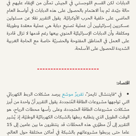
الدبابات لكن القسم اللوجستي في الجيش تمكّن من الإبقاء عليهم في
حالة جيّدة، ثم بدأ الاهتمام بالحصول على هذه الدبابات في أواسط العام
الماضي على خلفية الحرب الأوكرانيّة. يقول التقرير نقلا عن مسئولين
عسكريين إسرائيليين أن عملية تصنيع دبابة هي عملية معقدة وطويلة
ومكلفة، وأن الدبابات الإسرائيليّة المنوي بيعها رغم قدمها لا تزال قادرة
على العمل في المناطق المفتوحة والحضريّة خاصة مع الحاجة الغربية
الشديدة للحصول على الأسلحة.
اقتصاد:
في “فايننشال تايمز”،
تقريرٌ موسّع
يرصد مشكلات الربط الكهربائي
التي تواجهها مشروعات الطاقة المُتجددة. يقول التقرير أنّ واحدة من أبرز
مشكلات مشروعات الطاقة المتجددة، وعلى رأسها محطات الرياح، هو
الوقت الطويل الذي يتطلبه ربطها بالشبكات الكهربائيّة الوطنيّة، إذ يُشير
التقرير إلى أنّ مطوّري هذه المحطّات قد ينتظرون ما بين عامين إلى 15
عاما حتى يربطوا مشروعاتهم بالشبكة في أماكن مختلفة حول العالم.