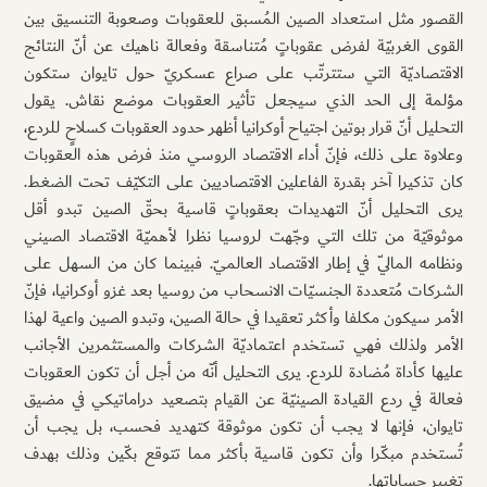
القصور مثل استعداد الصين المُسبق للعقوبات وصعوبة التنسيق بين
القوى الغربيّة لفرض عقوباتٍ مُتناسقة وفعالة ناهيك عن أنّ النتائج
الاقتصاديّة التي ستترتّب على صراع عسكريّ حول تايوان ستكون
مؤلمة إلى الحد الذي سيجعل تأثير العقوبات موضع نقاش. يقول
التحليل أنّ قرار بوتين اجتياح أوكرانيا أظهر حدود العقوبات كسلاحٍ للردع،
وعلاوة على ذلك، فإنّ أداء الاقتصاد الروسي منذ فرض هذه العقوبات
كان تذكيرا آخر بقدرة الفاعلين الاقتصاديين على التكيّف تحت الضغط.
يرى التحليل أنّ التهديدات بعقوباتٍ قاسية بحقّ الصين تبدو أقل
موثوقيّة من تلك التي وجّهت لروسيا نظرا لأهميّة الاقتصاد الصيني
ونظامه الماليّ في إطار الاقتصاد العالميّ. فبينما كان من السهل على
الشركات مُتعددة الجنسيّات الانسحاب من روسيا بعد غزو أوكرانيا، فإنّ
الأمر سيكون مكلفا وأكثر تعقيدا في حالة الصين، وتبدو الصين واعية لهذا
الأمر ولذلك فهي تستخدم اعتماديّة الشركات والمستثمرين الأجانب
عليها كأداة مُضادة للردع. يرى التحليل أنّه من أجل أن تكون العقوبات
فعالة في ردع القيادة الصينيّة عن القيام بتصعيد دراماتيكي في مضيق
تايوان، فإنها لا يجب أن تكون موثوقة كتهديد فحسب، بل يجب أن
تُستخدم مبكّرا وأن تكون قاسية بأكثر مما تتوقع بكّين وذلك بهدف
تغيير حساباتها.